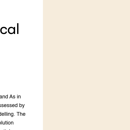
LEREN
Wiki Groen Kennisnet
cal
GROEN KENNISNET
Over ons
Contact
ENGLISH
Search the Knowledge base
 and As in
assessed by
elling. The
olution