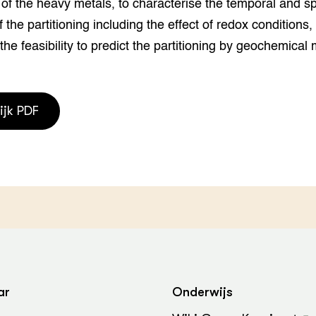
g of the heavy metals, to characterise the temporal and sp
grond en infra
-Pigs
of the partitioning including the effect of redox conditions,
houderij
t Digitalisering &
 the feasibility to predict the partitioning by geochemical
ogie
welbevinden en
adaptatie
ijk PDF
oen
e exoten
rdige genetische
he diversiteit
whuisdieren
ar
Onderwijs