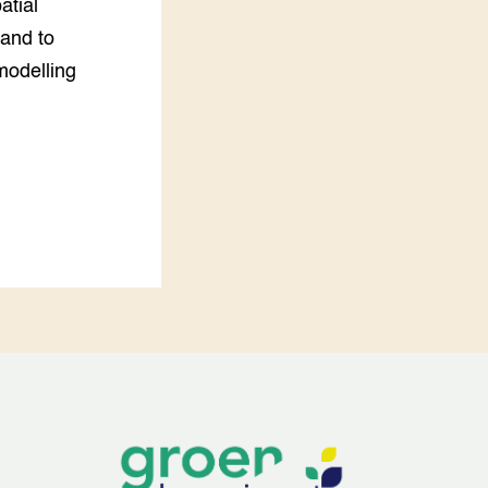
atial
 and to
 modelling