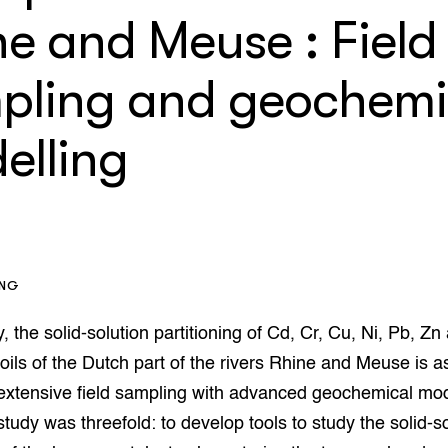
op Maat projecten
ne and Meuse : Field
houderij
er
beheer
pling and geochemi
l Innovatieloket
erij
w
elling
s
zorging
andvogels
nctionele landbouw
elzijnsweb
 en Aquacultuur
ING
Book
uw
y, the solid-solution partitioning of Cd, Cr, Cu, Ni, Pb, Zn
Natuurinclusief,
soils of the Dutch part of the rivers Rhine and Meuse is 
d economy
tief & Biologisch
extensive field sampling with advanced geochemical mod
tor
al Aanpakken
 study was threefold: to develop tools to study the solid-s