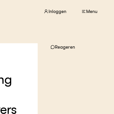
Inloggen
Menu
ACTUEEL
Reageren
Nieuws
Agenda
Dossiers
Columns & Blogs
ing
ZIE OOK
In de regio
Projecten
Lectoraten
Practoraten
vers
Vakbladen