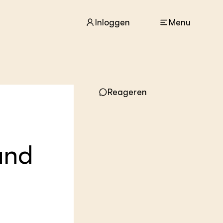
Inloggen
Menu
ACTUEEL
Reageren
Nieuws
Agenda
Dossiers
Columns & Blogs
and
ZIE OOK
In de regio
Projecten
Lectoraten
Practoraten
Vakbladen