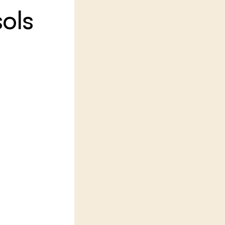
ols
LEREN
Wiki Groen Kennisnet
GROEN KENNISNET
Over ons
Contact
ENGLISH
Search the Knowledge base