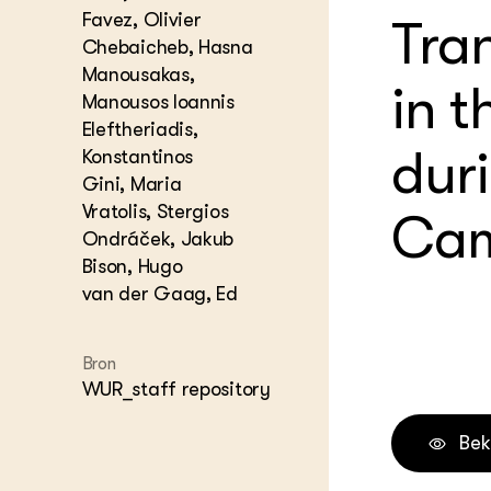
Favez, Olivier
Tra
Melkvee
DierVizi
Chebaicheb, Hasna
Manousakas,
Terrein
in t
Nationaa
Manousos Ioannis
Veehoud
Eleftheriadis,
Tuinbou
dur
Konstantinos
Biokenni
Gini, Maria
Dierver
Vratolis, Stergios
Cam
Boerenl
Ondráček, Jakub
Multifu
Bison, Hugo
Dierenw
Visserij
van der Gaag, Ed
EU-Farm
Akkerbo
Bron
Portaal 
WUR_staff repository
Biobase
Regenera
Bek
Foodsec
Integra