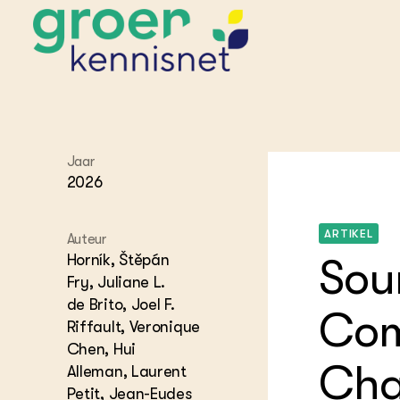
STARTPAGINA'S
Jaar
Beroepspraktijk
2026
Onderwijs,
Glastui
Leermid
Project
Onderzoek &
Researc
Advies
ARTIKEL
Hippisch
Projectr
Auteur
Onze partners
Hydroth
Horník, Štěpán
Sou
Pluimve
Agraris
Fry, Juliane L.
bedrijfs
Praktijk
de Brito, Joel F.
Varkens
Com
Bollente
Riffault, Veronique
Praktijk
Chen, Hui
het gro
Nationa
Hovenie
Cha
Alleman, Laurent
Agraris
groenvo
Experim
Petit, Jean-Eudes
Kennis 