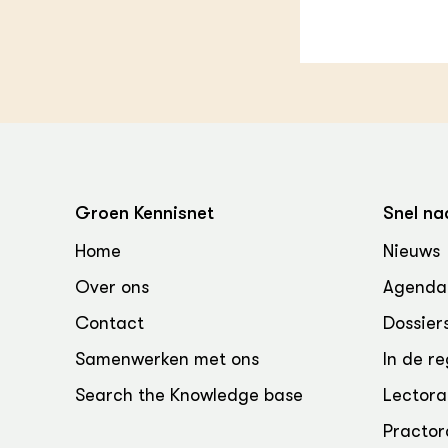
Groen, 
EURCAW
Varkens
Groenpac
Technol
Groen, 
klimaat
CoE Gr
Groen Kennisnet
Snel na
Invasiev
Home
Nieuws
Over ons
Agenda
Plantaa
bronnen
Contact
Dossier
Genetisc
Samenwerken met ons
In de re
landbou
Search the Knowledge base
Lectora
Practor