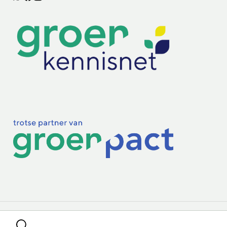
Lectoraten
Practoraten
Vakbladen
Privacy & Cookies
Disclaimer
Mijn cookiegegevens