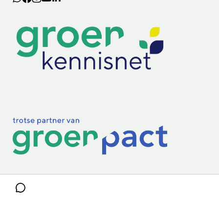
Lectoraten
Practoraten
Vakbladen
Privacy & Cookies
Disclaimer
Mijn cookiegegevens