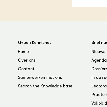
Groen, 
EURCAW
Varkens
Groenpac
Technol
Groen, 
klimaat
Groen Kennisnet
Snel na
CoE Gr
Home
Nieuws
Invasiev
Over ons
Agenda
Contact
Dossier
Plantaa
bronnen
Samenwerken met ons
In de re
Genetisc
Search the Knowledge base
Lectora
landbou
Practor
Vakbla