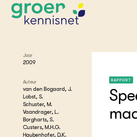
STARTPAGINA'S
Jaar
Beroepspraktijk
2009
Onderwijs,
Glastui
Leermid
Project
Onderzoek &
Researc
Advies
Hippisch
Projectr
RAPPORT
Auteur
Onze partners
Hydroth
van den Bogaard, J.
Spe
Pluimve
Agraris
Lobst, S.
bedrijfs
Praktijk
Schuster, M.
Varkens
maa
Bollente
Vaandrager, L.
Praktijk
Borgharts, S.
het gro
Nationa
Hovenie
Custers, M.H.G.
Agraris
groenvo
Experim
Haubenhofer, D.K.
Kennis 