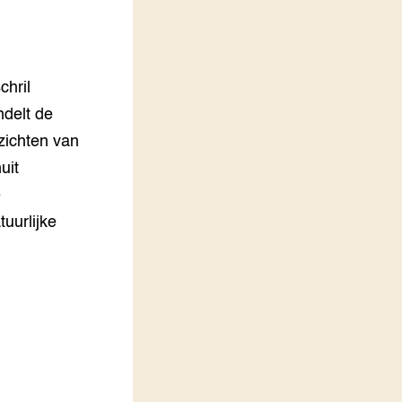
LEREN
Wiki Groen Kennisnet
chril
GROEN KENNISNET
Over ons
ndelt de
Contact
zichten van
uit
ENGLISH
Search the Knowledge base
e
uurlijke