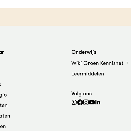
grond en infra
-Pigs
houderij
t Digitalisering &
ogie
welbevinden en
adaptatie
ar
Onderwijs
oen
Wiki Groen Kennisnet
e exoten
Leermiddelen
s
rdige genetische
Volg ons
gio
he diversiteit
ten
whuisdieren
aten
den