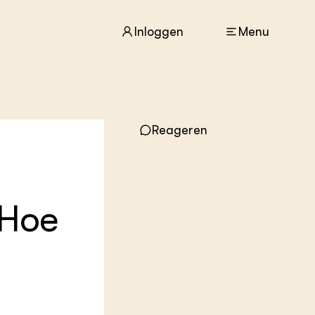
Inloggen
Menu
ACTUEEL
Reageren
Nieuws
Agenda
Dossiers
Columns & Blogs
 Hoe
ZIE OOK
In de regio
Projecten
Lectoraten
Practoraten
Vakbladen