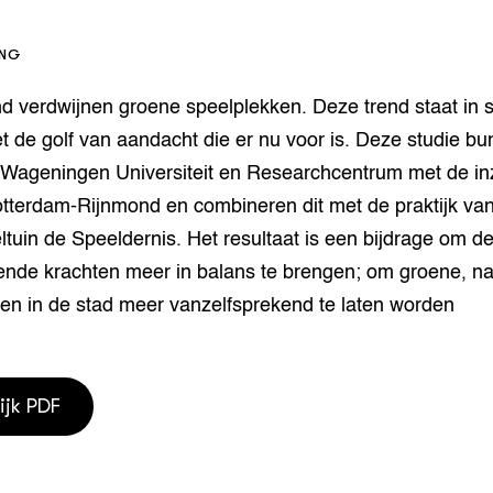
houderij
er
ING
beheer
l Innovatieloket
d verdwijnen groene speelplekken. Deze trend staat in s
erij
w
t de golf van aandacht die er nu voor is. Deze studie bu
s
 Wageningen Universiteit en Researchcentrum met de in
zorging
terdam-Rijnmond en combineren dit met de praktijk van
andvogels
nctionele landbouw
tuin de Speeldernis. Het resultaat is een bijdrage om d
elzijnsweb
ende krachten meer in balans te brengen; om groene, nat
 en Aquacultuur
sen in de stad meer vanzelfsprekend te laten worden
Book
uw
Natuurinclusief,
d economy
tief & Biologisch
ijk PDF
tor
al Aanpakken