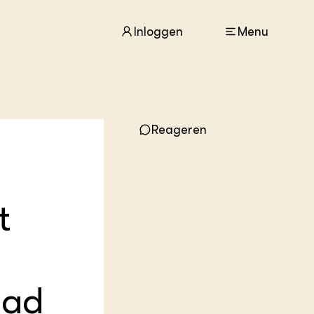
Inloggen
Menu
ACTUEEL
Reageren
Nieuws
Agenda
Dossiers
Columns & Blogs
t
ZIE OOK
In de regio
Projecten
Lectoraten
Practoraten
lad
Vakbladen