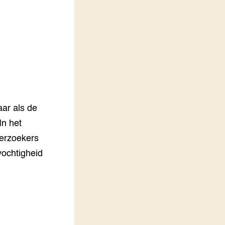
LEREN
Wiki Groen Kennisnet
GROEN KENNISNET
Over ons
Contact
ENGLISH
aar als de
Search the Knowledge base
In het
derzoekers
tvochtigheid