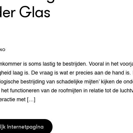
er Glas
houderij
er
beheer
l Innovatieloket
erij
w
s
ING
zorging
andvogels
mkommer is soms lastig te bestrijden. Vooral in het voorj
nctionele landbouw
gheid laag is. De vraag is wat er precies aan de hand is. 
elzijnsweb
 en Aquacultuur
ologische bestrijding van schadelijke mijten’ kijken de on
Book
 het functioneren van de roofmijten in relatie tot de luch
uw
teractie met […]
Natuurinclusief,
d economy
tief & Biologisch
tor
al Aanpakken
ijk Internetpagina