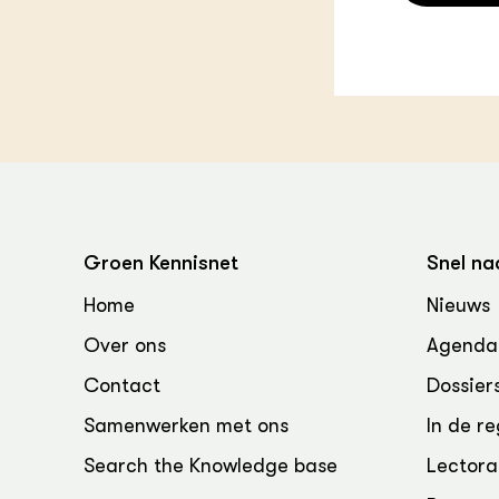
Groen, 
EURCAW
Varkens
Groenpac
Technol
Groen, 
klimaat
CoE Gr
Groen Kennisnet
Snel na
Invasiev
Home
Nieuws
Plantaa
bronnen
Over ons
Agenda
Contact
Dossier
Genetisc
landbou
Samenwerken met ons
In de re
Search the Knowledge base
Lectora