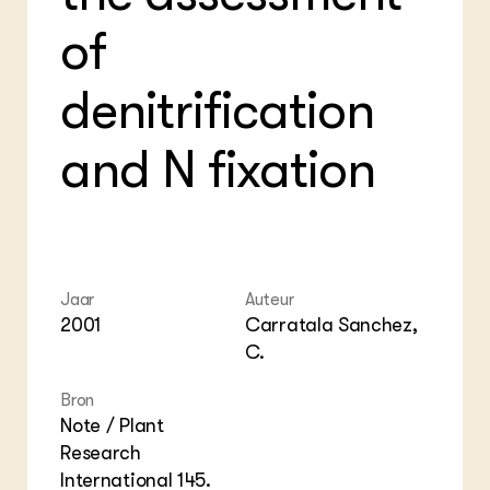
Foo
Int
ZIE OOK
Gro
EU
of
In de regio
Var
Gro
Projecten
Gro
Co
Lectoraten
denitrification
Inv
Practoraten
Pla
Vakbladen
Gen
and N fixation
LEREN
Wiki Groen Kennisnet
GROEN KENNISNET
Over ons
Jaar
Auteur
Contact
2001
Carratala Sanchez,
C.
ENGLISH
Bron
Search the Knowledge base
Note / Plant
Research
International 145.