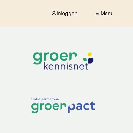
Inloggen
Menu
ACTUEEL
Nieuws
Agenda
Dossiers
Columns & Blogs
ZIE OOK
In de regio
Projecten
Lectoraten
Practoraten
Vakbladen