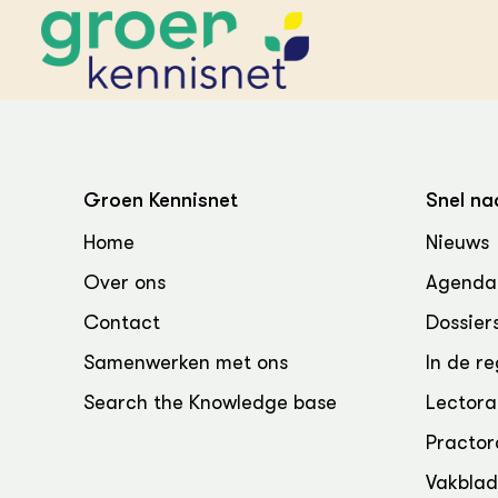
STARTPAGINA'S
Beroepspraktijk
Groen Kennisnet
Snel na
Onderwijs,
Glastui
Leermid
Project
Home
Nieuws
Onderzoek &
Researc
Advies
Over ons
Agenda
Hippisch
Projectr
Onze partners
Hydroth
Contact
Dossier
Pluimve
Agraris
bedrijfs
Praktijk
Samenwerken met ons
In de re
Varkens
Bollente
Search the Knowledge base
Lectora
Praktijk
het gro
Nationa
Practor
Hovenie
Agraris
groenvo
Experim
Vakbla
Kennis 