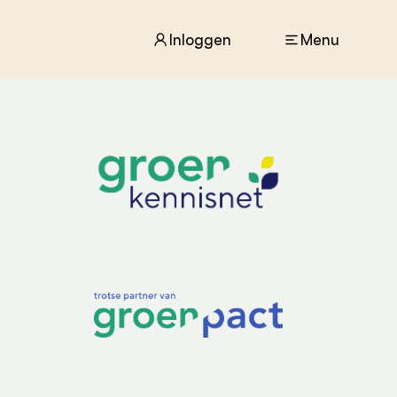
Inloggen
Menu
ACTUEEL
Nieuws
Agenda
Dossiers
Columns & Blogs
ZIE OOK
In de regio
Projecten
Lectoraten
Practoraten
Vakbladen