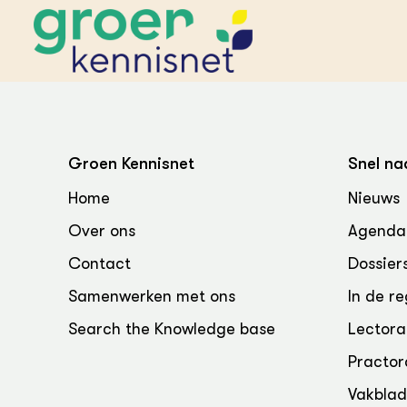
STARTPAGINA'S
Beroepspraktijk
Groen Kennisnet
Snel na
Onderwijs,
Glastui
Leermid
Project
Home
Nieuws
Onderzoek &
Researc
Advies
Over ons
Agenda
Hippisch
Projectr
Onze partners
Hydroth
Contact
Dossier
Pluimve
Agraris
bedrijfs
Praktijk
Samenwerken met ons
In de re
Varkens
Bollente
Search the Knowledge base
Lectora
Praktijk
het gro
Nationa
Practor
Hovenie
Agraris
groenvo
Experim
Vakbla
Kennis 