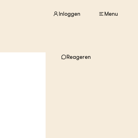
Inloggen
Menu
ACTUEEL
Reageren
Nieuws
Agenda
Dossiers
Columns & Blogs
ZIE OOK
In de regio
Projecten
Lectoraten
Practoraten
Vakbladen