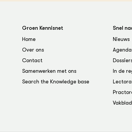
Groen, 
EURCAW
Varkens
Groenpac
Technol
Groen Kennisnet
Snel na
Groen, 
Home
Nieuws
klimaat
Over ons
Agenda
CoE Gr
Contact
Dossier
Invasiev
Samenwerken met ons
In de re
Search the Knowledge base
Lectora
Plantaa
bronnen
Practor
Vakbla
Genetisc
landbou