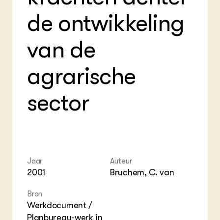
Foo
Int
ZIE OOK
Gro
EU
de ontwikkeling
In de regio
Var
Gro
Projecten
Gro
Co
Lectoraten
van de
Inv
Practoraten
Pla
Vakbladen
Gen
agrarische
LEREN
sector
Wiki Groen Kennisnet
GROEN KENNISNET
Over ons
Contact
Jaar
Auteur
2001
Bruchem, C. van
ENGLISH
Search the Knowledge base
Bron
Werkdocument /
Planbureau-werk in