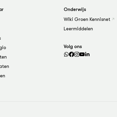
grond en infra
-Pigs
ar
Onderwijs
houderij
t Digitalisering &
Wiki Groen Kennisnet
ogie
Leermiddelen
welbevinden en
adaptatie
s
Volg ons
gio
oen
ten
e exoten
aten
rdige genetische
den
he diversiteit
whuisdieren