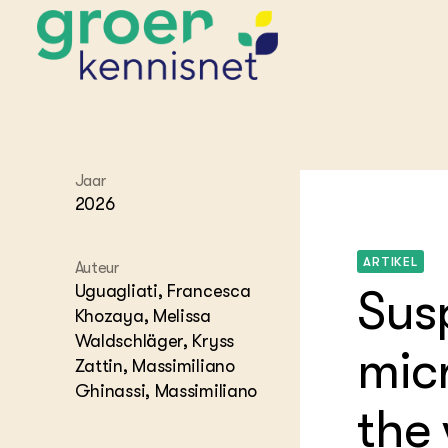
STARTPAGINA'S
Jaar
Beroepspraktijk
2026
Onderwijs,
Glastui
Leermid
Project
Onderzoek &
Researc
Advies
Hippisch
Projectr
ARTIKEL
Auteur
Onze partners
Hydroth
Uguagliati, Francesca
Sus
Pluimve
Agraris
Khozaya, Melissa
bedrijfs
Praktijk
Waldschläger, Kryss
Varkens
micr
Bollente
Zattin, Massimiliano
Praktijk
Ghinassi, Massimiliano
het gro
Nationa
Hovenie
the
Agraris
groenvo
Experim
Kennis 