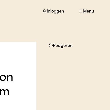
Inloggen
Menu
ACTUEEL
Nieuws
Reageren
Agenda
Dossiers
Columns & Blogs
 on
ZIE OOK
In de regio
Projecten
om
Lectoraten
Practoraten
Vakbladen