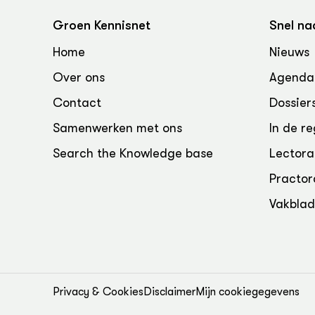
Groen, 
EURCAW
Groen Kennisnet
Snel na
Varkens
Groenpac
Home
Nieuws
Technol
Over ons
Agenda
Groen, 
klimaat
Contact
Dossier
Samenwerken met ons
In de re
CoE Gr
Search the Knowledge base
Lectora
Invasiev
Practor
Plantaa
Vakbla
bronnen
Genetisc
landbou
Privacy & Cookies
Disclaimer
Mijn cookiegegevens