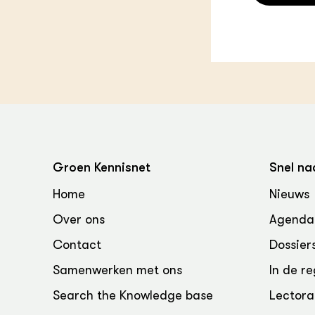
Groen, 
EURCAW
Varkens
Groenpac
Technol
Groen, 
klimaat
CoE Gr
Groen Kennisnet
Snel na
Invasiev
Home
Nieuws
Plantaa
bronnen
Over ons
Agenda
Contact
Dossier
Genetisc
landbou
Samenwerken met ons
In de re
Search the Knowledge base
Lectora