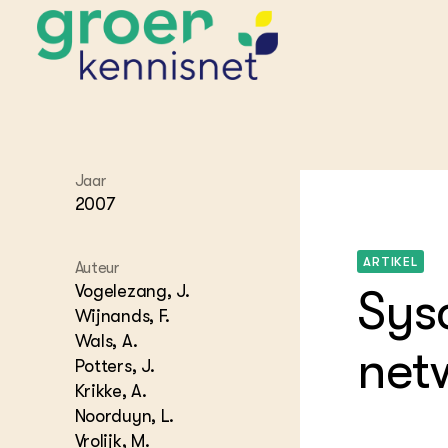
STARTPAGINA'S
Jaar
Beroepspraktijk
2007
Onderwijs,
Glastui
Leermid
Project
Onderzoek &
Researc
Advies
ARTIKEL
Hippisch
Projectr
Auteur
Onze partners
Hydroth
Vogelezang, J.
Sysc
Pluimve
Agraris
Wijnands, F.
bedrijfs
Praktijk
Wals, A.
net
Varkens
Bollente
Potters, J.
Praktijk
Krikke, A.
het gro
Nationa
Hovenie
Noorduyn, L.
Agraris
groenvo
Experim
Vrolijk, M.
Kennis 