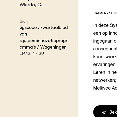
Wierda, C.
Melkvee
DierVizi
SAMENVATT
Terrein
Bron
Nationaa
In deze Sys
Veehoud
Syscope : kwartaalblad
Tuinbou
een op inno
van
Biokenni
systeeminnovatieprogr
ingegaan o
Dierver
amma's / Wageningen
consequenti
Boerenl
UR 13: 1 - 39
kenniswerk
Multifu
Dierenw
ervaringen 
Visserij
Leren in n
EU-Farm
netwerken;
Akkerbo
Melkvee A
Portaal 
Biobase
Regenera
Foodsec
Integra
Bek