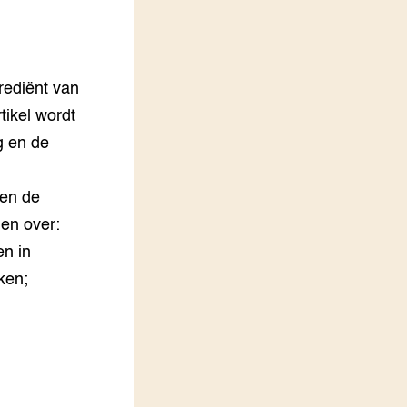
LEREN
Wiki Groen Kennisnet
grediënt van
GROEN KENNISNET
Over ons
tikel wordt
Contact
g en de
ENGLISH
den de
Search the Knowledge base
len over:
en in
ken;