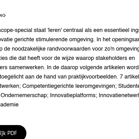
houderij
er
ING
beheer
l Innovatieloket
cope-special staat 'leren' centraal als een essentieel in
erij
w
vatie gerichte stimulerende omgeving. In het openingsar
s
p de noodzakelijke randvoorwaarden voor zo'n omgevin
zorging
es die dat heeft voor de wijze waarop stakeholders en
andvogels
ers samenwerken. In de daarop volgende artikelen wor
nctionele landbouw
elzijnsweb
toegelicht aan de hand van praktijkvoorbeelden. 7 artike
 en Aquacultuur
etwerken; Competentiegerichte leeromgevingen; Student
Book
 Ondernemerschap; Innovatieplatforms; Innovatienetwer
uw
cademie
Natuurinclusief,
d economy
tief & Biologisch
tor
al Aanpakken
ijk PDF