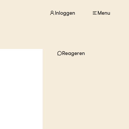
Inloggen
Menu
ACTUEEL
Reageren
Nieuws
Agenda
Dossiers
Columns & Blogs
ZIE OOK
In de regio
Projecten
Lectoraten
Practoraten
Vakbladen