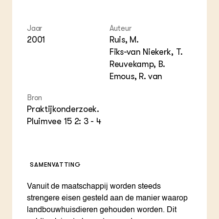
Foo
Int
ZIE OOK
Gro
EU
In de regio
Var
Gro
Projecten
Jaar
Auteur
Gro
Co
2001
Ruis, M.
Lectoraten
Inv
Practoraten
Fiks-van Niekerk, T.
Pla
Vakbladen
Reuvekamp, B.
Gen
Emous, R. van
LEREN
Bron
Wiki Groen Kennisnet
Praktijkonderzoek.
Pluimvee 15 2: 3 - 4
GROEN KENNISNET
Over ons
Contact
SAMENVATTING
ENGLISH
Search the Knowledge base
Vanuit de maatschappij worden steeds
strengere eisen gesteld aan de manier waarop
landbouwhuisdieren gehouden worden. Dit