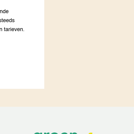
LEREN
ende
Wiki Groen Kennisnet
 steeds
 tarieven.
GROEN KENNISNET
Over ons
Contact
ENGLISH
Search the Knowledge base