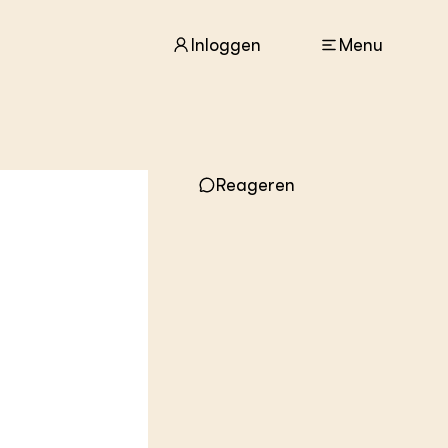
Inloggen
Menu
ACTUEEL
Nieuws
Reageren
Agenda
Dossiers
Columns & Blogs
ZIE OOK
In de regio
Projecten
Lectoraten
Practoraten
Vakbladen