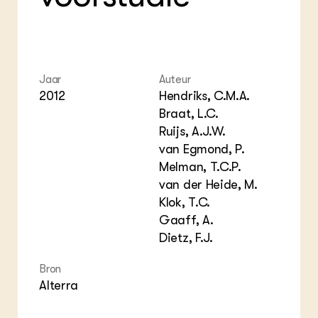
Foo
Int
ZIE OOK
Gro
EU
In de regio
Var
Gro
Projecten
Gro
Co
Lectoraten
Inv
Practoraten
Jaar
Auteur
Pla
2012
Hendriks, C.M.A.
Vakbladen
Gen
Braat, L.C.
Ruijs, A.J.W.
LEREN
Wiki Groen Kennisnet
van Egmond, P.
Melman, T.C.P.
van der Heide, M.
GROEN KENNISNET
Over ons
Klok, T.C.
Contact
Gaaff, A.
Dietz, F.J.
ENGLISH
Search the Knowledge base
Bron
Alterra