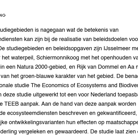
op Maat projecten
houderij
er
ING
beheer
l Innovatieloket
studiegebieden is nagegaan wat de betekenis van
erij
iensten kan zijn bij de realisatie van beleidsdoelen voo
w
De studiegebieden en beleidsopgaven zijn IJsselmeer m
s
zorging
er het waterpeil, Schiermonnikoog met het openhouden v
andvogels
 in een Natura 2000-gebied, en Rijk van Dommel en Aa 
nctionele landbouw
 van het groen-blauwe karakter van het gebied. De benad
elzijnsweb
 en Aquacultuur
ionale studie The Economics of Ecosystems and Biodiver
Book
n deze studie uitgewerkt tot een voor Nederland toepasb
uw
e TEEB aanpak. Aan de hand van deze aanpak worden
Natuurinclusief,
e ecosysteemdiensten beschreven en gekwantificeerd,
d economy
tief & Biologisch
ijke ontwikkelingsvarianten hun effecten op maatschappe
tor
al Aanpakken
derling vergeleken en gewaardeerd. De studie laat zien 