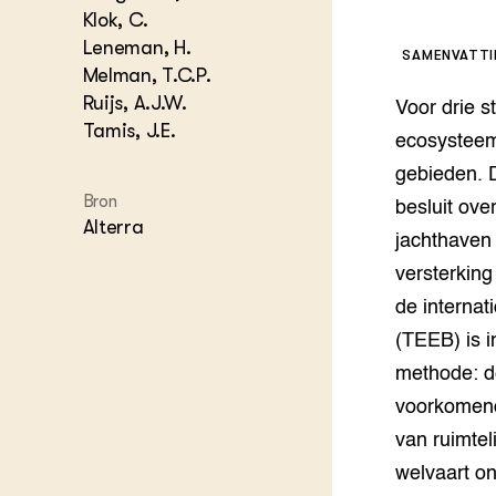
Kennis 
Klok, C.
Melkvee
Leneman, H.
DierVizi
SAMENVATT
Melman, T.C.P.
Terrein
Nationaa
Ruijs, A.J.W.
Voor drie 
Veehoud
Tamis, J.E.
ecosysteemd
Tuinbou
gebieden. 
Biokenni
Dierver
Bron
besluit ov
Alterra
Boerenl
jachthaven
Multifu
versterking
Dierenw
Visserij
de internat
EU-Farm
(TEEB) is i
Akkerbo
methode: d
Portaal 
voorkomend
Biobase
Regenera
van ruimtel
Foodsec
Integra
welvaart on