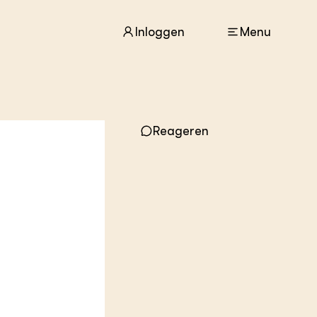
Inloggen
Menu
ACTUEEL
Reageren
Nieuws
Agenda
Dossiers
Columns & Blogs
ZIE OOK
In de regio
Projecten
Lectoraten
Practoraten
Vakbladen