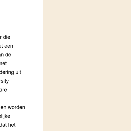
LEREN
Wiki Groen Kennisnet
GROEN KENNISNET
r die
Over ons
Contact
et een
an de
ENGLISH
met
Search the Knowledge base
ering uit
sity
are
 en worden
lijke
dat het