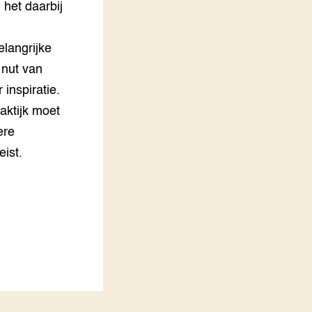
 het daarbij
langrijke
 nut van
inspiratie.
aktijk moet
ere
eist.