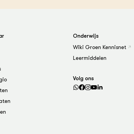
ar
Onderwijs
Wiki Groen Kennisnet
Leermiddelen
s
Volg ons
gio
ten
aten
den