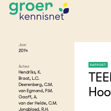
STARTPAGINA'S
Jaar
Beroepspraktijk
2014
Onderwijs,
Glastui
Leermid
Project
Onderzoek &
Researc
Advies
RAPPORT
Auteur
Hippisch
Projectr
Onze partners
Hydroth
Hendriks, K.
TEE
Braat, L.C.
Pluimve
Agraris
bedrijfs
Praktijk
Deerenberg, C.M.
Hoo
Varkens
van Egmond, P.M.
Bollente
Praktijk
Gaaff, A.
het gro
Nationa
Hovenie
van der Heide, C.M.
Agraris
groenvo
Jongbloed, R.H.
Experim