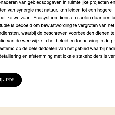
enaderen van gebiedsopgaven in ruimtelijke projecten en
grond en infra
-Pigs
en van synergie met natuur, kan leiden tot een hogere
houderij
t Digitalisering &
elijke welvaart. Ecosysteemdiensten spelen daar een be
ogie
 studie is bedoeld om bewustwording te vergroten van het
iensten, waarbij de beschreven voorbeelden dienen ter 
welbevinden en
adaptatie
ie van de werkwijze in het beleid en toepassing in de pr
estemd op de beleidsdoelen van het gebied waarbij nad
oen
 detaillering en afstemming met lokale stakeholders is ver
e exoten
rdige genetische
ijk PDF
he diversiteit
whuisdieren