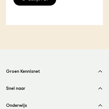
Groen Kennisnet
Home
Snel naar
Over ons
Nieuws
Contact
Onderwijs
Agenda
Samenwerken met ons