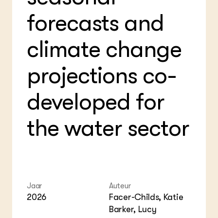
Foo
Int
ZIE OOK
Gro
EU
forecasts and
In de regio
Var
Gro
Projecten
Gro
climate change
Co
Lectoraten
Inv
Practoraten
Pla
Vakbladen
projections co-
Gen
LEREN
developed for
Wiki Groen Kennisnet
the water sector
GROEN KENNISNET
Over ons
Contact
ENGLISH
Search the Knowledge base
Jaar
Auteur
2026
Facer-Childs, Katie
Barker, Lucy