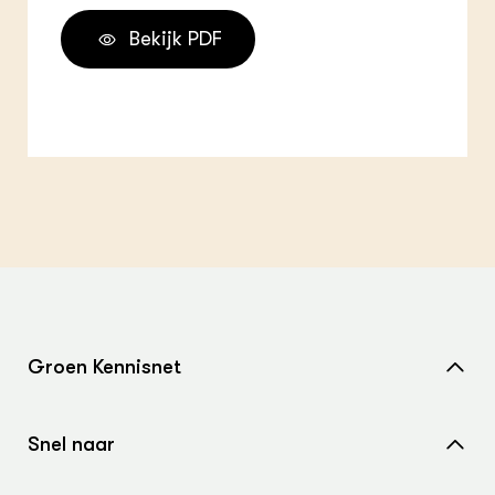
Bekijk PDF
Groen Kennisnet
Home
Snel naar
Over ons
Nieuws
Contact