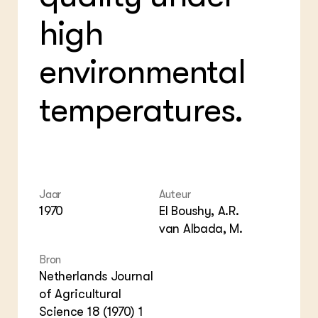
Foo
Int
ZIE OOK
Gro
EU
high
In de regio
Var
Gro
Projecten
Gro
Co
Lectoraten
environmental
Inv
Practoraten
Pla
Vakbladen
Gen
temperatures.
LEREN
Wiki Groen Kennisnet
GROEN KENNISNET
Over ons
Jaar
Auteur
Contact
1970
El Boushy, A.R.
van Albada, M.
ENGLISH
Bron
Search the Knowledge base
Netherlands Journal
of Agricultural
Science 18 (1970) 1