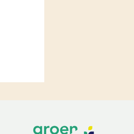
LEREN
Wiki Groen Kennisnet
GROEN KENNISNET
Over ons
Contact
ENGLISH
Search the Knowledge base