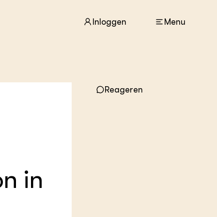
Inloggen
Menu
ACTUEEL
Nieuws
Reageren
Agenda
Dossiers
Columns & Blogs
ZIE OOK
In de regio
Projecten
n in
Lectoraten
Practoraten
Vakbladen