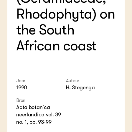
Foo
Int
ZIE OOK
Gro
EU
Rhodophyta) on
In de regio
Var
Gro
Projecten
Gro
Co
Lectoraten
the South
Inv
Practoraten
Pla
Vakbladen
Gen
African coast
LEREN
Wiki Groen Kennisnet
GROEN KENNISNET
Over ons
Jaar
Auteur
Contact
1990
H. Stegenga
Bron
ENGLISH
Acta botanica
Search the Knowledge base
neerlandica vol. 39
no. 1, pp. 93-99