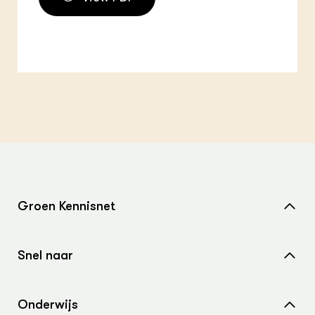
Groen Kennisnet
Home
Snel naar
Over ons
Nieuws
Contact
Onderwijs
Agenda
Samenwerken met ons