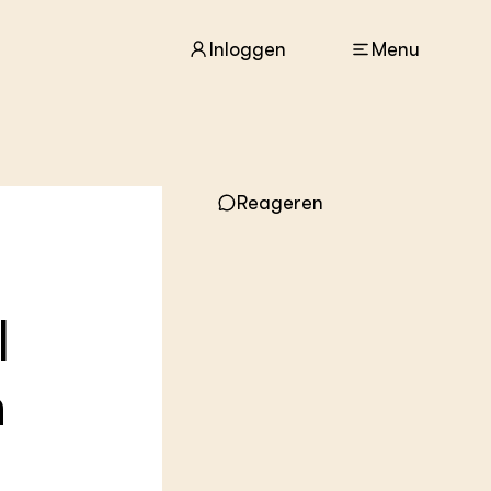
Inloggen
Menu
ACTUEEL
Nieuws
Reageren
Agenda
Dossiers
Columns & Blogs
l
ZIE OOK
In de regio
Projecten
n
Lectoraten
Practoraten
Vakbladen