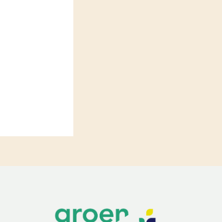
LEREN
Wiki Groen Kennisnet
GROEN KENNISNET
Over ons
Contact
ENGLISH
Search the Knowledge base