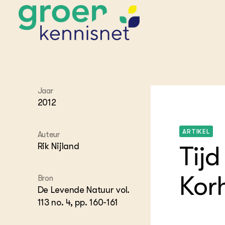
STARTPAGINA'S
Beroepspraktijk
Jaar
2012
Onderwijs,
Glastui
Leermid
Project
Onderzoek &
Researc
Advies
Hippisch
Projectr
ARTIKEL
Auteur
Onze partners
Hydroth
Rik Nijland
Tijd
Pluimve
Agraris
bedrijfs
Praktijk
Varkens
Kor
Bollente
Bron
Praktijk
De Levende Natuur vol.
het gro
Nationa
Hovenie
113 no. 4, pp. 160-161
Agraris
groenvo
Experim
Kennis 