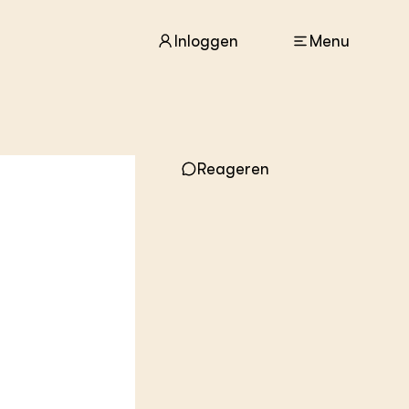
Inloggen
Menu
ACTUEEL
Nieuws
Reageren
Agenda
Dossiers
Columns & Blogs
ZIE OOK
In de regio
Projecten
Lectoraten
Practoraten
Vakbladen