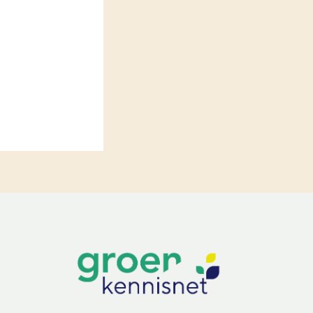
LEREN
Wiki Groen Kennisnet
GROEN KENNISNET
Over ons
Contact
ENGLISH
Search the Knowledge base