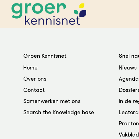
STARTPAGINA'S
Beroepspraktijk
Groen Kennisnet
Snel na
Onderwijs,
Glastui
Leermid
Project
Home
Nieuws
Onderzoek &
Researc
Advies
Over ons
Agenda
Hippisch
Projectr
Onze partners
Hydroth
Contact
Dossier
Pluimve
Agraris
bedrijfs
Praktijk
Samenwerken met ons
In de re
Varkens
Bollente
Search the Knowledge base
Lectora
Praktijk
het gro
Nationa
Practor
Hovenie
Agraris
groenvo
Experim
Vakbla
Kennis 