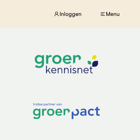
Inloggen
Menu
ACTUEEL
Nieuws
Agenda
Dossiers
Columns & Blogs
ZIE OOK
In de regio
Projecten
Lectoraten
Practoraten
Vakbladen