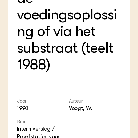
Foo
Int
ZIE OOK
Gro
EU
voedingsoplossi
In de regio
Var
Gro
Projecten
Gro
Co
Lectoraten
ng of via het
Inv
Practoraten
Pla
Vakbladen
Gen
substraat (teelt
LEREN
1988)
Wiki Groen Kennisnet
GROEN KENNISNET
Over ons
Contact
Jaar
Auteur
1990
Voogt, W.
ENGLISH
Search the Knowledge base
Bron
Intern verslag /
Proefstation voor