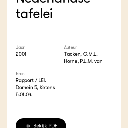
ZIE OOK
Gro
EU
tafelei
In de regio
Var
Gro
Projecten
Gro
Co
Lectoraten
Inv
Practoraten
Pla
Vakbladen
Gen
Jaar
Auteur
LEREN
2001
Tacken, G.M.L.
Wiki Groen Kennisnet
Horne, P.L.M. van
GROEN KENNISNET
Bron
Over ons
Rapport / LEI.
Contact
Domein 5, Ketens
5.01.04.
ENGLISH
Search the Knowledge base
Bekijk PDF