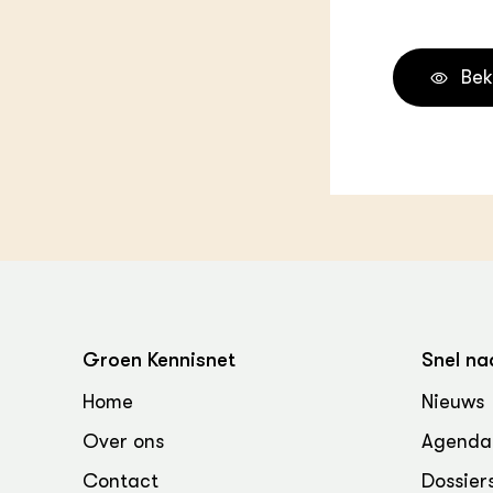
Groen, 
EURCAW
Varkens
Groenpac
Bek
Technol
Groen, 
klimaat
CoE Gr
Invasiev
Plantaa
bronnen
Groen Kennisnet
Snel na
Genetisc
Home
Nieuws
landbou
Over ons
Agenda
Contact
Dossier