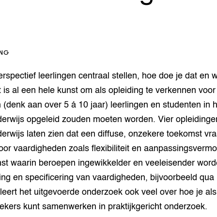
op Maat projecten
houderij
er
beheer
l Innovatieloket
erij
ING
w
s
spectief leerlingen centraal stellen, hoe doe je dat en w
zorging
 is al een hele kunst om als opleiding te verkennen voor
andvogels
(denk aan over 5 á 10 jaar) leerlingen en studenten in 
nctionele landbouw
erwijs opgeleid zouden moeten worden. Vier opleidinge
elzijnsweb
 en Aquacultuur
rwijs laten zien dat een diffuse, onzekere toekomst vr
Book
or vaardigheden zoals flexibiliteit en aanpassingsverm
uw
st waarin beroepen ingewikkelder en veeleisender word
Natuurinclusief,
d economy
tief & Biologisch
ng en specificering van vaardigheden, bijvoorbeeld qua 
eert het uitgevoerde onderzoek ook veel over hoe je al
tor
al Aanpakken
ekers kunt samenwerken in praktijkgericht onderzoek.