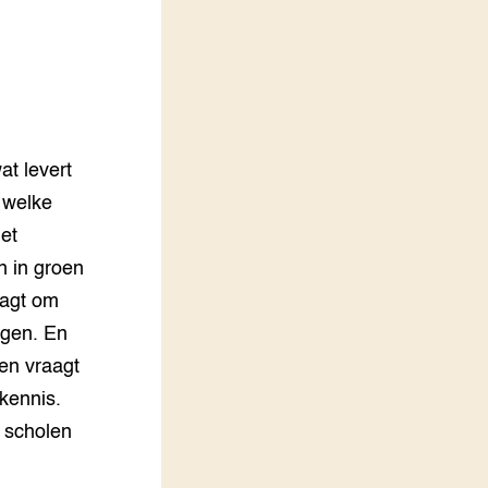
LEREN
Wiki Groen Kennisnet
GROEN KENNISNET
Over ons
Contact
at levert
 welke
ENGLISH
het
Search the Knowledge base
n in groen
aagt om
ogen. En
en vraagt
kennis.
s scholen