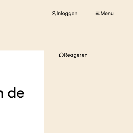
Inloggen
Menu
ACTUEEL
Reageren
Nieuws
Agenda
Dossiers
Columns & Blogs
n de
ZIE OOK
In de regio
Projecten
Lectoraten
Practoraten
Vakbladen