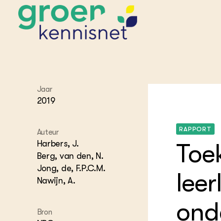
STARTPAGINA'S
Jaar
Beroepspraktijk
2019
Onderwijs,
Glastui
Leermid
Project
Onderzoek &
Researc
Advies
RAPPORT
Hippisch
Projectr
Auteur
Onze partners
Hydroth
Harbers, J.
Toe
Pluimve
Agraris
Berg, van den, N.
bedrijfs
Praktijk
Jong, de, F.P.C.M.
leer
Varkens
Bollente
Nawijn, A.
Praktijk
het gro
Nationa
ond
Hovenie
Agraris
groenvo
Bron
Experim