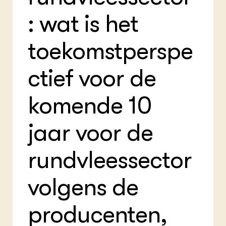
Foo
Int
ZIE OOK
: wat is het
Gro
EU
In de regio
Var
Gro
Projecten
Gro
toekomstperspe
Co
Lectoraten
Inv
Practoraten
Pla
ctief voor de
Vakbladen
Gen
komende 10
LEREN
Wiki Groen Kennisnet
jaar voor de
GROEN KENNISNET
Over ons
rundvleessector
Contact
volgens de
ENGLISH
Search the Knowledge base
producenten,