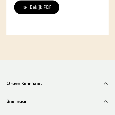
Bekijk PDF
Groen Kennisnet
Home
Snel naar
Over ons
Nieuws
Contact