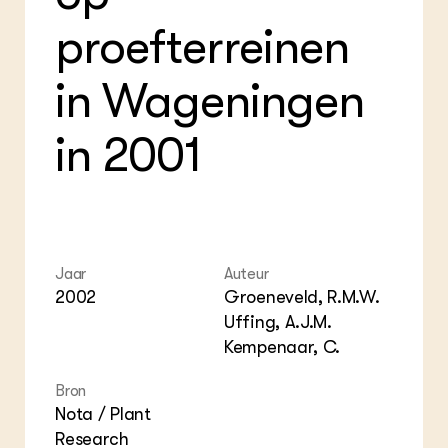
Foo
Int
ZIE OOK
Gro
EU
proefterreinen
In de regio
Var
Gro
Projecten
Gro
Co
Lectoraten
in Wageningen
Inv
Practoraten
Pla
Vakbladen
Gen
in 2001
LEREN
Wiki Groen Kennisnet
GROEN KENNISNET
Over ons
Jaar
Auteur
2002
Groeneveld, R.M.W.
Contact
Uffing, A.J.M.
Kempenaar, C.
ENGLISH
Search the Knowledge base
Bron
Nota / Plant
Research