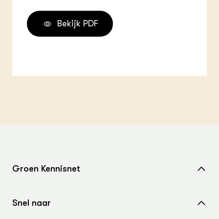
Bekijk PDF
Groen Kennisnet
Home
Snel naar
Over ons