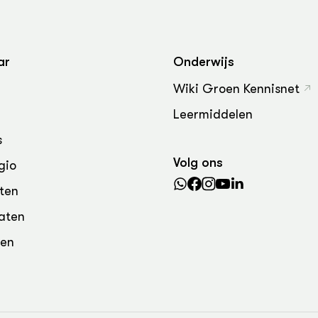
grond en infra
-Pigs
houderij
t Digitalisering &
ogie
ar
Onderwijs
welbevinden en
Wiki Groen Kennisnet
adaptatie
Leermiddelen
oen
s
Volg ons
gio
e exoten
ten
rdige genetische
aten
den
he diversiteit
whuisdieren