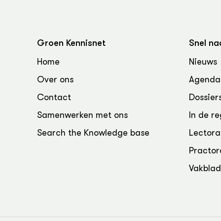
Groen, 
EURCAW
Varkens
Groenpac
Technol
Groen Kennisnet
Snel na
Groen, 
Home
Nieuws
klimaat
Over ons
Agenda
CoE Gr
Contact
Dossier
Samenwerken met ons
In de re
Invasiev
Search the Knowledge base
Lectora
Plantaa
Practor
bronnen
Vakbla
Genetisc
landbou