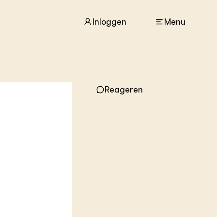
Inloggen
Menu
ACTUEEL
Reageren
Nieuws
Agenda
Dossiers
Columns & Blogs
ZIE OOK
In de regio
Projecten
Lectoraten
Practoraten
Vakbladen