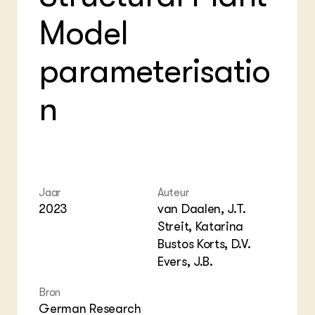
Foo
Int
ZIE OOK
Gro
EU
Model
In de regio
Var
Gro
Projecten
Gro
Co
Lectoraten
parameterisatio
Inv
Practoraten
Pla
Vakbladen
Gen
n
LEREN
Wiki Groen Kennisnet
GROEN KENNISNET
Over ons
Jaar
Auteur
2023
van Daalen, J.T.
Contact
Streit, Katarina
Bustos Korts, D.V.
ENGLISH
Search the Knowledge base
Evers, J.B.
Bron
German Research