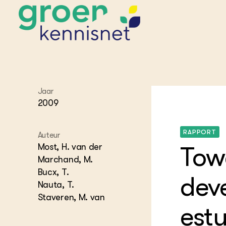
STARTPAGINA'S
Jaar
Beroepspraktijk
2009
Onderwijs,
Glastui
Leermid
Project
Onderzoek &
Researc
Advies
RAPPORT
Hippisch
Projectr
Auteur
Onze partners
Hydroth
Most, H. van der
Tow
Pluimve
Agraris
Marchand, M.
bedrijfs
Praktijk
Bucx, T.
deve
Varkens
Bollente
Nauta, T.
Praktijk
Staveren, M. van
het gro
Nationa
est
Hovenie
Agraris
groenvo
Experim