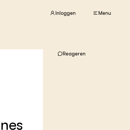
Inloggen
Menu
ACTUEEL
Reageren
Nieuws
Agenda
Dossiers
Columns & Blogs
ZIE OOK
In de regio
Projecten
Lectoraten
Practoraten
ones
Vakbladen