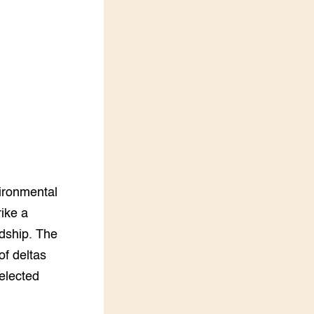
LEREN
Wiki Groen Kennisnet
GROEN KENNISNET
Over ons
Contact
ENGLISH
Search the Knowledge base
vironmental
rike a
dship. The
of deltas
selected