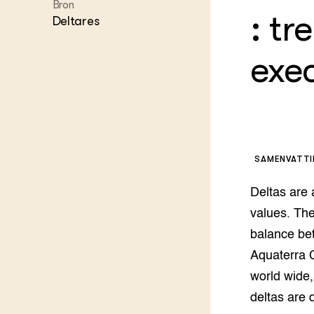
Kennis 
Bron
: tr
Melkvee
Deltares
DierVizi
Terrein
exe
Nationaa
Veehoud
Tuinbou
Biokenni
Dierver
Boerenl
Multifu
SAMENVATT
Dierenw
Visserij
Deltas are 
EU-Farm
values. The
Akkerbo
balance be
Portaal 
Biobase
Regenera
Aquaterra C
world wide,
Foodsec
Integra
deltas are