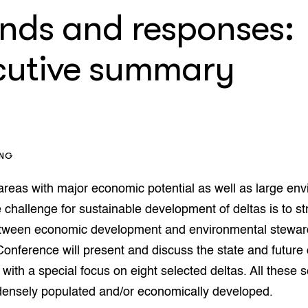
op Maat projecten
ends and responses:
houderij
er
beheer
cutive summary
l Innovatieloket
erij
w
s
zorging
andvogels
nctionele landbouw
ING
elzijnsweb
 en Aquacultuur
areas with major economic potential as well as large en
Book
 challenge for sustainable development of deltas is to st
uw
tween economic development and environmental stewar
Natuurinclusief,
d economy
tief & Biologisch
onference will present and discuss the state and future 
 with a special focus on eight selected deltas. All these 
tor
al Aanpakken
 densely populated and/or economically developed.