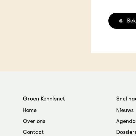
Groen, 
EURCAW
Varkens
Groenpac
Bek
Technol
Groen, 
klimaat
CoE Gr
Invasiev
Plantaa
bronnen
Groen Kennisnet
Snel na
Genetisc
Home
Nieuws
landbou
Over ons
Agenda
Contact
Dossier