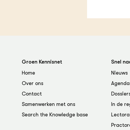
Groen, 
EURCAW
Varkens
Groenpac
Technol
Groen, 
klimaat
CoE Gr
Groen Kennisnet
Snel na
Invasiev
Home
Nieuws
Over ons
Agenda
Plantaa
bronnen
Contact
Dossier
Genetisc
Samenwerken met ons
In de re
landbou
Search the Knowledge base
Lectora
Practor