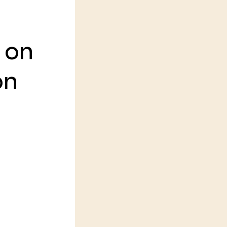
LEREN
Wiki Groen Kennisnet
 on
GROEN KENNISNET
Over ons
on
Contact
ENGLISH
Search the Knowledge base