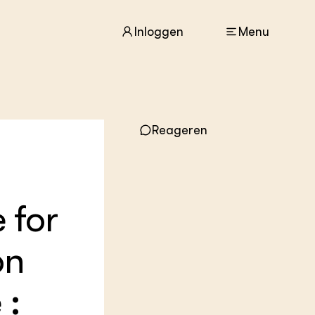
Inloggen
Menu
ACTUEEL
Reageren
Nieuws
Agenda
Dossiers
Columns & Blogs
 for
ZIE OOK
In de regio
on
Projecten
Lectoraten
Practoraten
 :
Vakbladen