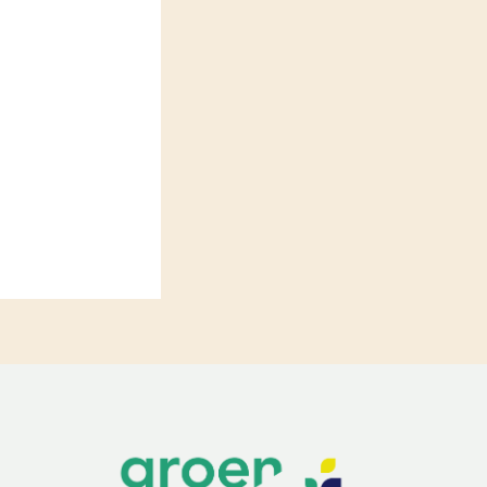
LEREN
Wiki Groen Kennisnet
GROEN KENNISNET
Over ons
Contact
ENGLISH
Search the Knowledge base