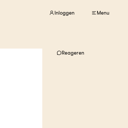
Inloggen
Menu
ACTUEEL
Nieuws
Reageren
Agenda
Dossiers
Columns & Blogs
ZIE OOK
In de regio
Projecten
Lectoraten
Practoraten
Vakbladen