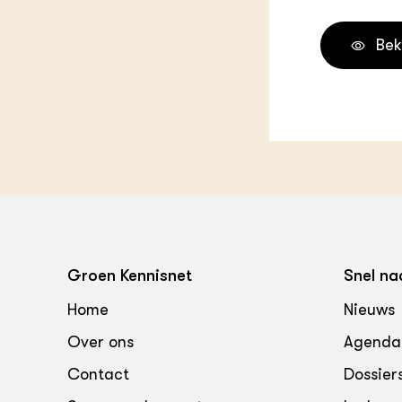
Melkvee
DierVizi
Bek
Terrein
Nationaa
Veehoud
Tuinbou
Biokenni
Dierver
Boerenl
Multifu
Dierenw
Visserij
EU-Farm
Groen Kennisnet
Snel na
Akkerbo
Portaal 
Home
Nieuws
Biobase
Regenera
Over ons
Agenda
Foodsec
Integra
Contact
Dossier