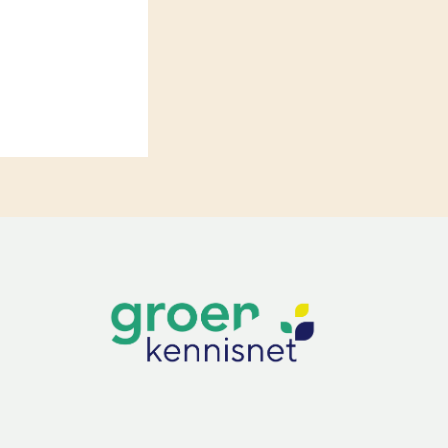
LEREN
Wiki Groen Kennisnet
GROEN KENNISNET
Over ons
Contact
ENGLISH
Search the Knowledge base