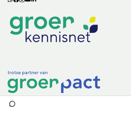
Lectoraten
Practoraten
Vakbladen
Privacy & Cookies
Disclaimer
Mijn cookiegegevens