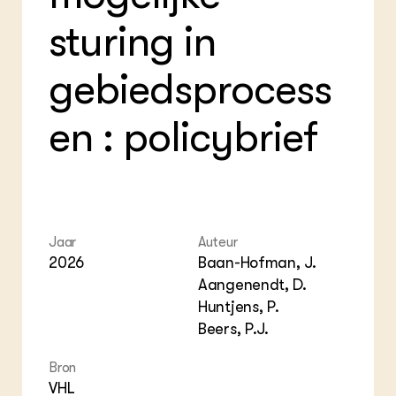
Foo
Int
ZIE OOK
Gro
EU
sturing in
In de regio
Var
Gro
Projecten
Gro
Co
Lectoraten
gebiedsprocess
Inv
Practoraten
Pla
Vakbladen
en : policybrief
Gen
LEREN
Wiki Groen Kennisnet
GROEN KENNISNET
Jaar
Auteur
Over ons
2026
Baan-Hofman, J.
Contact
Aangenendt, D.
Huntjens, P.
ENGLISH
Beers, P.J.
Search the Knowledge base
Bron
VHL