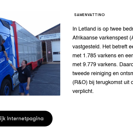
houderij
er
SAMENVATTING
beheer
l Innovatieloket
In Letland is op twee bedr
erij
w
Afrikaanse varkenspest 
s
vastgesteld. Het betreft e
zorging
met 1.785 varkens en een
andvogels
met 9.779 varkens. Daard
nctionele landbouw
elzijnsweb
tweede reiniging en onts
 en Aquacultuur
(R&O) bij terugkomst uit d
Book
verplicht.
uw
Natuurinclusief,
d economy
tief & Biologisch
ijk Internetpagina
tor
al Aanpakken