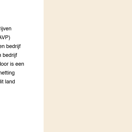
LEREN
Wiki Groen Kennisnet
ijven
GROEN KENNISNET
Over ons
(AVP)
Contact
en bedrijf
 bedrijf
ENGLISH
oor is een
Search the Knowledge base
metting
it land