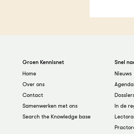
Groen, 
EURCAW
Varkens
Groenpac
Technol
Groen, 
klimaat
CoE Gr
Groen Kennisnet
Snel na
Invasiev
Home
Nieuws
Over ons
Agenda
Plantaa
bronnen
Contact
Dossier
Samenwerken met ons
In de re
Genetisc
landbou
Search the Knowledge base
Lectora
Practor