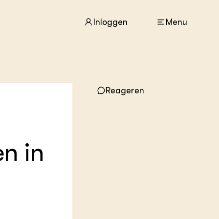
Inloggen
Menu
ACTUEEL
Reageren
Nieuws
Agenda
Dossiers
Columns & Blogs
n in
ZIE OOK
In de regio
Projecten
Lectoraten
Practoraten
Vakbladen