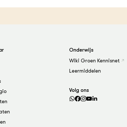
grond en infra
-Pigs
houderij
t Digitalisering &
ogie
welbevinden en
adaptatie
ar
Onderwijs
oen
Wiki Groen Kennisnet
e exoten
Leermiddelen
s
rdige genetische
Volg ons
gio
he diversiteit
ten
whuisdieren
aten
den