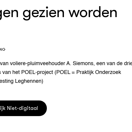
en gezien worden
houderij
er
beheer
l Innovatieloket
erij
w
s
ING
zorging
andvogels
 van voliere-pluimveehouder A. Siemons, een van de dri
nctionele landbouw
 van het POEL-project (POEL = Praktijk Onderzoek
elzijnsweb
 en Aquacultuur
esting Leghennen)
Book
uw
Natuurinclusief,
d economy
tief & Biologisch
ijk Niet-digitaal
tor
al Aanpakken