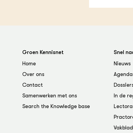
Groen, 
EURCAW
Varkens
Groenpac
Technol
Groen, 
klimaat
Groen Kennisnet
Snel na
CoE Gr
Home
Nieuws
Invasiev
Over ons
Agenda
Contact
Dossier
Plantaa
bronnen
Samenwerken met ons
In de re
Genetisc
Search the Knowledge base
Lectora
landbou
Practor
Vakbla