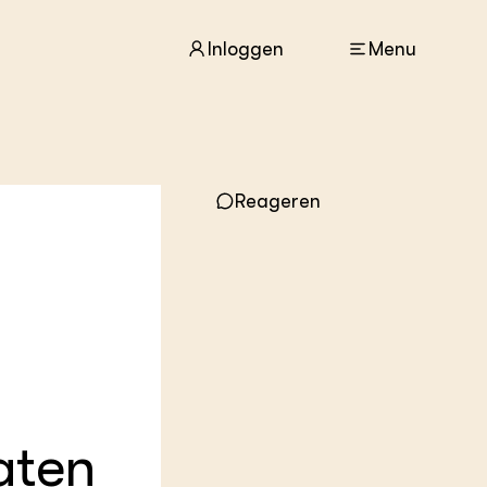
Inloggen
Menu
ACTUEEL
Reageren
Nieuws
Agenda
Dossiers
Columns & Blogs
ZIE OOK
In de regio
Projecten
Lectoraten
Practoraten
aten
Vakbladen