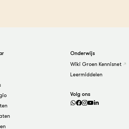
grond en infra
-Pigs
houderij
t Digitalisering &
ogie
welbevinden en
adaptatie
ar
Onderwijs
oen
Wiki Groen Kennisnet
e exoten
Leermiddelen
rdige genetische
s
Volg ons
gio
he diversiteit
ten
whuisdieren
aten
den