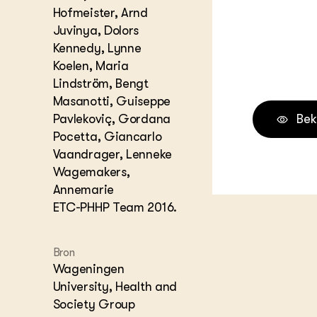
Hofmeister, Arnd
Melkvee
DierVizi
Juvinya, Dolors
Kennedy, Lynne
Terrein
Nationaa
Koelen, Maria
Veehoud
Lindström, Bengt
Tuinbou
Masanotti, Guiseppe
Biokenni
Pavlekoviç, Gordana
Bek
Dierver
Pocetta, Giancarlo
Boerenl
Vaandrager, Lenneke
Multifu
Wagemakers,
Dierenw
Visserij
Annemarie
ETC-PHHP Team 2016.
EU-Farm
Akkerbo
Portaal 
Bron
Biobase
Regenera
Wageningen
University, Health and
Foodsec
Integra
Society Group