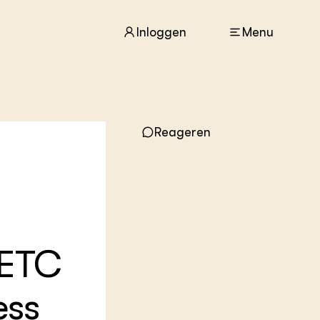
Inloggen
Menu
ACTUEEL
Reageren
Nieuws
Agenda
Dossiers
Columns & Blogs
ZIE OOK
In de regio
 ETC
Projecten
Lectoraten
Practoraten
ess
Vakbladen