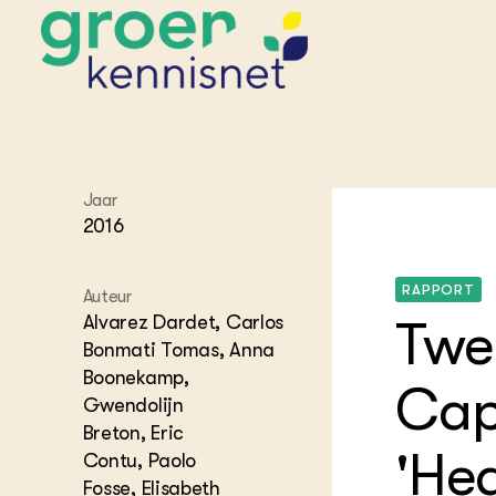
STARTPAGINA'S
Jaar
Beroepspraktijk
2016
Onderwijs,
Glastui
Leermid
Project
Onderzoek &
Researc
Advies
Hippisch
Projectr
RAPPORT
Auteur
Onze partners
Hydroth
Alvarez Dardet, Carlos
Twen
Pluimve
Agraris
Bonmati Tomas, Anna
bedrijfs
Praktijk
Boonekamp,
Varkens
Cap
Bollente
Gwendolijn
Praktijk
Breton, Eric
het gro
Nationa
Hovenie
'He
Contu, Paolo
Agraris
groenvo
Experim
Fosse, Elisabeth
Kennis 