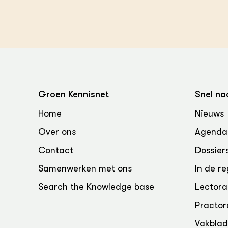
Groen, 
EURCAW
Varkens
Groenpac
Technol
Groen, 
klimaat
Groen Kennisnet
Snel na
CoE Gr
Home
Nieuws
Invasiev
Over ons
Agenda
Plantaa
Contact
Dossier
bronnen
Samenwerken met ons
In de re
Genetisc
Search the Knowledge base
Lectora
landbou
Practor
Vakbla