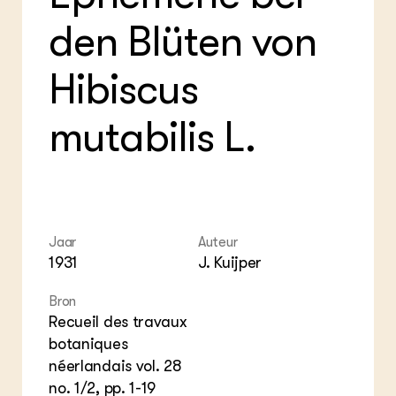
Foo
Int
ZIE OOK
Gro
EU
den Blüten von
In de regio
Var
Gro
Projecten
Gro
Co
Lectoraten
Hibiscus
Inv
Practoraten
Pla
Vakbladen
Gen
mutabilis L.
LEREN
Wiki Groen Kennisnet
GROEN KENNISNET
Jaar
Auteur
Over ons
1931
J. Kuijper
Contact
Bron
ENGLISH
Recueil des travaux
Search the Knowledge base
botaniques
néerlandais vol. 28
no. 1/2, pp. 1-19