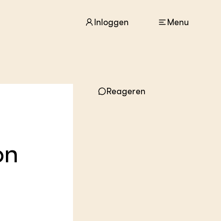
Inloggen
Menu
ACTUEEL
Nieuws
Reageren
Agenda
Dossiers
Columns & Blogs
on
ZIE OOK
In de regio
Projecten
Lectoraten
Practoraten
Vakbladen