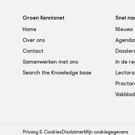
Groen, 
EURCAW
Varkens
Groenpac
Groen Kennisnet
Snel na
Technol
Home
Nieuws
Groen, 
Over ons
Agenda
klimaat
Contact
Dossier
CoE Gr
Samenwerken met ons
In de re
Invasiev
Search the Knowledge base
Lectora
Practor
Plantaa
bronnen
Vakbla
Genetisc
landbou
Privacy & Cookies
Disclaimer
Mijn cookiegegevens