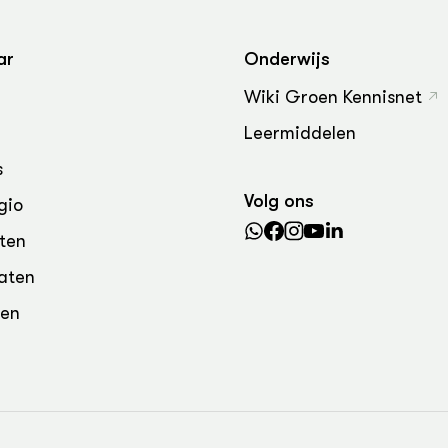
grond en infra
-Pigs
houderij
t Digitalisering &
ar
Onderwijs
ogie
Wiki Groen Kennisnet
welbevinden en
Leermiddelen
adaptatie
s
oen
Volg ons
gio
e exoten
ten
aten
rdige genetische
den
he diversiteit
whuisdieren