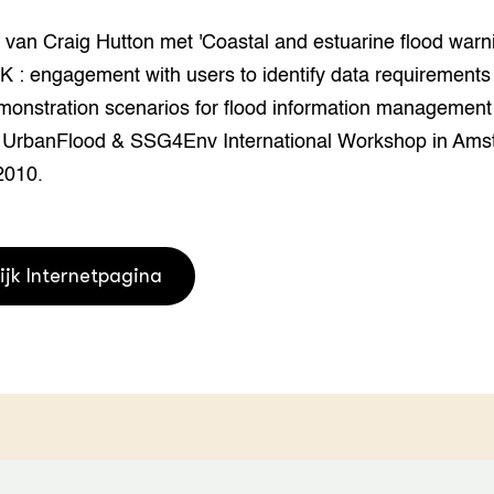
houderij
er
 van Craig Hutton met 'Coastal and estuarine flood warn
K : engagement with users to identify data requirements
beheer
l Innovatieloket
monstration scenarios for flood information management
erij
w
t UrbanFlood & SSG4Env International Workshop in Ams
s
2010.
zorging
andvogels
nctionele landbouw
elzijnsweb
ijk Internetpagina
 en Aquacultuur
Book
uw
Natuurinclusief,
d economy
tief & Biologisch
tor
al Aanpakken