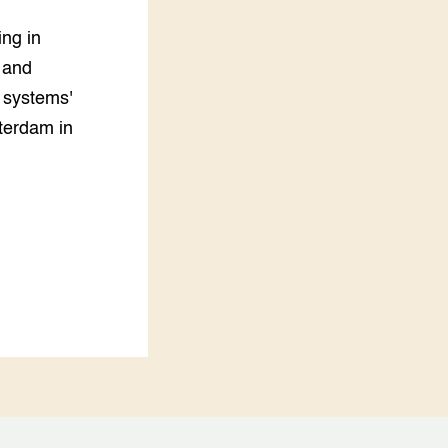
LEREN
ing in
Wiki Groen Kennisnet
 and
 systems'
GROEN KENNISNET
Over ons
terdam in
Contact
ENGLISH
Search the Knowledge base