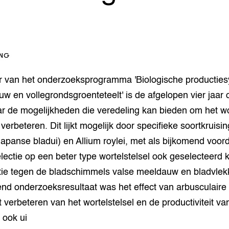
op Maat projecten
houderij
er
beheer
l Innovatieloket
erij
ING
w
s
er van het onderzoeksprogramma 'Biologische productie
zorging
w en vollegrondsgroenteteelt' is de afgelopen vier jaar
andvogels
r de mogelijkheden die veredeling kan bieden om het wor
nctionele landbouw
 verbeteren. Dit lijkt mogelijk door specifieke soortkruis
elzijnsweb
 en Aquacultuur
Japanse bladui) en Allium roylei, met als bijkomend voor
Book
lectie op een beter type wortelstelsel ook geselecteerd
uw
ntie tegen de bladschimmels valse meeldauw en bladvlek
Natuurinclusief,
d economy
tief & Biologisch
nd onderzoeksresultaat was het effect van arbusculaire
 verbeteren van het wortelstelsel en de productiviteit va
tor
al Aanpakken
 ook ui