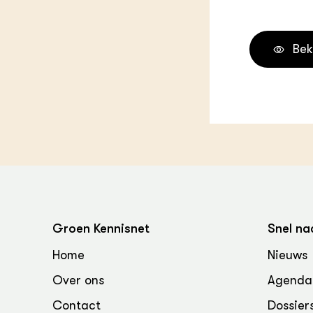
Groen, 
EURCAW
Varkens
Groenpac
Bek
Technol
Groen, 
klimaat
CoE Gr
Invasiev
Plantaa
bronnen
Groen Kennisnet
Snel na
Genetisc
Home
Nieuws
landbou
Over ons
Agenda
Contact
Dossier