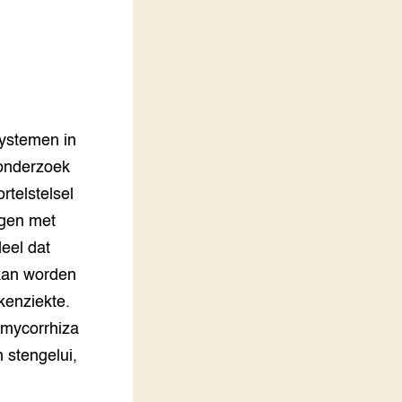
LEREN
Wiki Groen Kennisnet
GROEN KENNISNET
Over ons
Contact
systemen in
 onderzoek
ENGLISH
telstelsel
Search the Knowledge base
ingen met
deel dat
 kan worden
kenziekte.
 mycorrhiza
n stengelui,