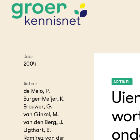
STARTPAGINA'S
Jaar
Beroepspraktijk
2004
Onderwijs,
Glastui
Leermid
Project
Onderzoek &
Researc
Advies
ARTIKEL
Hippisch
Projectr
Auteur
Onze partners
Hydroth
de Melo, P.
Uie
Pluimve
Agraris
Burger-Meijer, K.
bedrijfs
Praktijk
Brouwer, G.
wort
Varkens
Bollente
van Ginkel, M.
Praktijk
van den Berg, J.
het gro
Nationa
ond
Hovenie
Ligthart, B.
Agraris
groenvo
Experim
Ramirez-van der