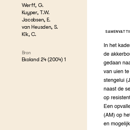
Kennis 
Werff, G.
Melkvee
DierVizi
Kuyper, T.W.
Jacobsen, E.
Terrein
Nationaa
van Heusden, S.
Veehoud
SAMENVATT
Kik, C.
Tuinbou
Biokenni
In het kad
Dierver
Bron
de akkerbou
Boerenl
Ekoland 24 (2004) 1
gedaan naa
Multifu
van uien te
Dierenw
Visserij
stengelui (
EU-Farm
naast de se
Akkerbo
op resiste
Portaal 
Biobase
Regenera
Een opvalle
(AM) op het
Foodsec
Integra
en mogelijk