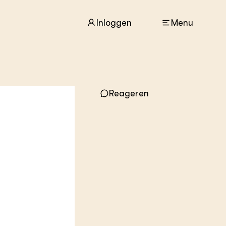
Inloggen
Menu
ACTUEEL
Reageren
Nieuws
Agenda
Dossiers
Columns & Blogs
ZIE OOK
In de regio
Projecten
Lectoraten
Practoraten
Vakbladen