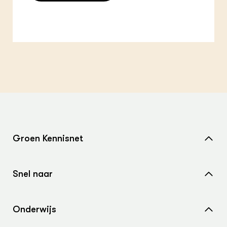
Groen Kennisnet
Home
Snel naar
Over ons
Nieuws
Contact
Onderwijs
Agenda
Samenwerken met ons