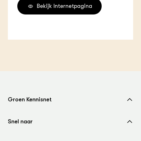
Bekijk Internetpagina
Groen Kennisnet
Home
Snel naar
Over ons
Nieuws
Contact