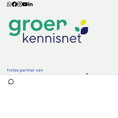
Lectoraten
Practoraten
Vakbladen