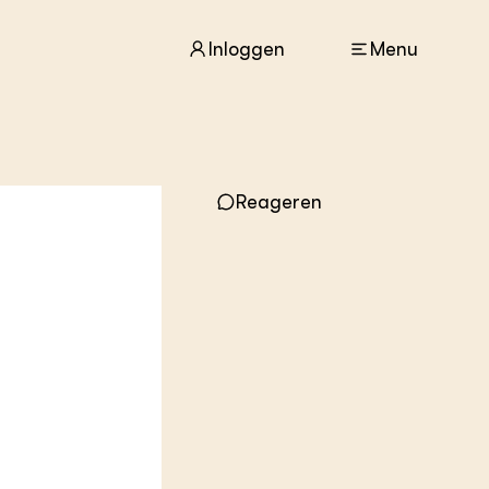
Inloggen
Menu
ACTUEEL
Reageren
Nieuws
Agenda
Dossiers
Columns & Blogs
ZIE OOK
In de regio
Projecten
Lectoraten
Practoraten
Vakbladen