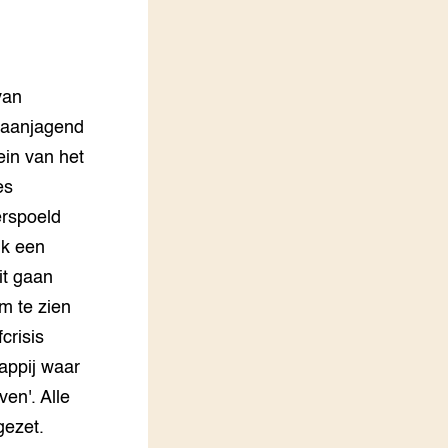
LEREN
Wiki Groen Kennisnet
van
GROEN KENNISNET
Over ons
taanjagend
Contact
ein van het
es
ENGLISH
erspoeld
Search the Knowledge base
nk een
it gaan
om te zien
crisis
appij waar
ven'. Alle
gezet.