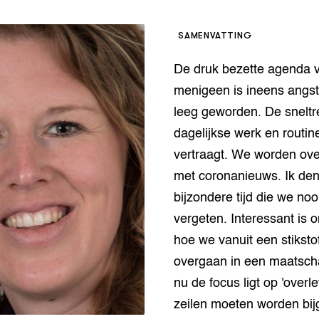
op Maat projecten
houderij
er
SAMENVATTING
beheer
l Innovatieloket
De druk bezette agenda 
erij
w
menigeen is ineens angs
s
leeg geworden. De sneltr
zorging
dagelijkse werk en routin
andvogels
vertraagt. We worden ov
nctionele landbouw
met coronanieuws. Ik de
elzijnsweb
 en Aquacultuur
bijzondere tijd die we noo
Book
vergeten. Interessant is 
uw
hoe we vanuit een stikstof
Natuurinclusief,
d economy
tief & Biologisch
overgaan in een maatsch
nu de focus ligt op 'overle
tor
al Aanpakken
zeilen moeten worden bij