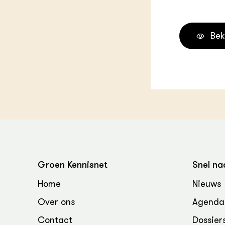
Groen, 
EURCAW
Varkens
Groenpac
Bek
Technol
Groen, 
klimaat
CoE Gr
Invasiev
Plantaa
bronnen
Groen Kennisnet
Snel na
Genetisc
Home
Nieuws
landbou
Over ons
Agenda
Contact
Dossier