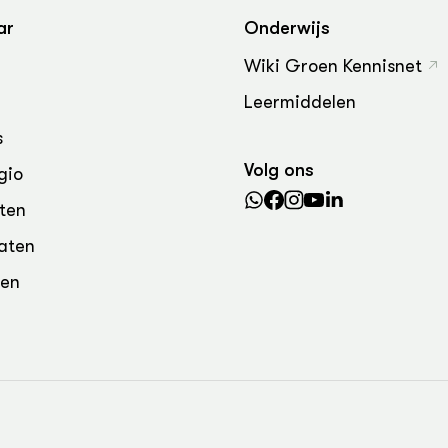
grond en infra
-Pigs
ar
Onderwijs
houderij
t Digitalisering &
Wiki Groen Kennisnet
ogie
Leermiddelen
welbevinden en
s
adaptatie
Volg ons
gio
oen
ten
e exoten
aten
den
rdige genetische
he diversiteit
whuisdieren