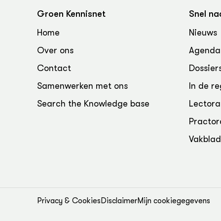
Groen, 
EURCAW
Groen Kennisnet
Snel na
Varkens
Groenpac
Home
Nieuws
Technol
Over ons
Agenda
Groen, 
Contact
Dossier
klimaat
Samenwerken met ons
In de re
CoE Gr
Search the Knowledge base
Lectora
Invasiev
Practor
Vakbla
Plantaa
bronnen
Genetisc
landbou
Privacy & Cookies
Disclaimer
Mijn cookiegegevens