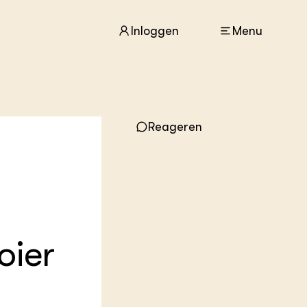
Inloggen
Menu
ACTUEEL
Nieuws
Reageren
Agenda
Dossiers
Columns & Blogs
ZIE OOK
In de regio
Projecten
oier
Lectoraten
Practoraten
Vakbladen